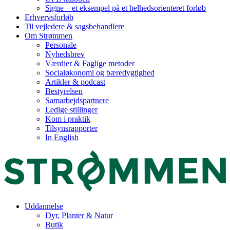
Signe – et eksempel på et helhedsorienteret forløb
Erhvervsforløb
Til vejledere & sagsbehandlere
Om Strømmen
Personale
Nyhedsbrev
Værdier & Faglige metoder
Socialøkonomi og bæredygtighed
Artikler & podcast
Bestyrelsen
Samarbejdspartnere
Ledige stillinger
Kom i praktik
Tilsynsrapporter
In English
Uddannelse
Dyr, Planter & Natur
Butik